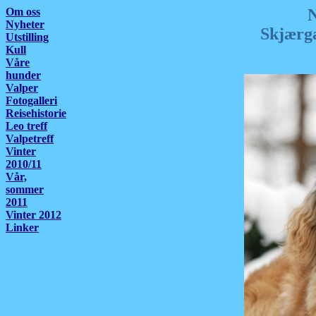
Om oss
N
Nyheter
Skjærg
Utstilling
Kull
Våre
hunder
Valper
Fotogalleri
Reisehistorie
Leo treff
Valpetreff
Vinter
2010/11
Vår,
sommer
2011
Vinter 2012
Linker