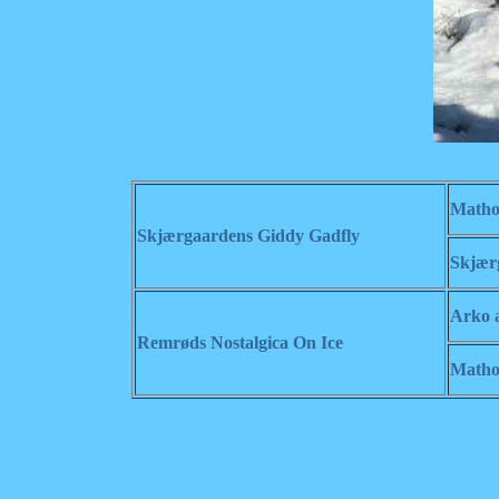
Matho
Skjærgaardens Giddy Gadfly
Skjær
Arko 
Remrøds Nostalgica On Ice
Matho