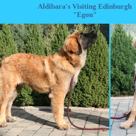
Aldibara's Visiting Edinburgh
"Egon"