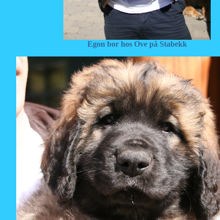
Egon bor hos Ove på Stabekk