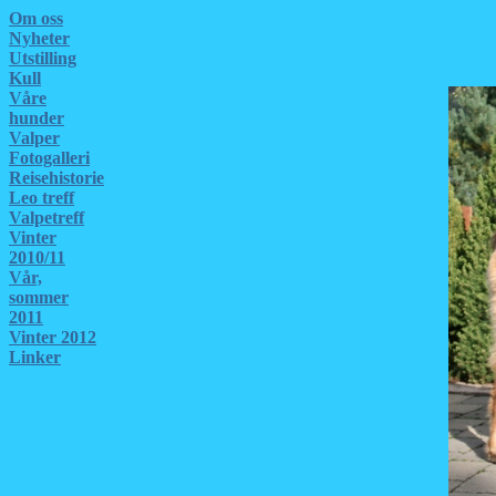
Om oss
Nyheter
Utstilling
Kull
Våre
hunder
Valper
Fotogalleri
Reisehistorie
Leo treff
Valpetreff
Vinter
2010/11
Vår,
sommer
2011
Vinter 2012
Linker