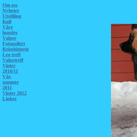
Om oss
Nyheter
Utstilling
Kull
Våre
hunder
Valper
Fotogalleri
Reisehistorie
Leo treff
Valpetreff
Vinter
2010/11
Vår,
sommer
2011
Vinter 2012
Linker