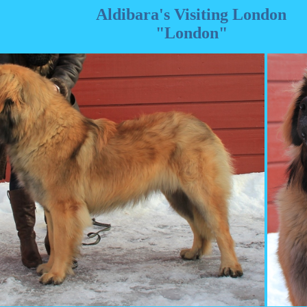
Aldibara's Visiting London
"London"