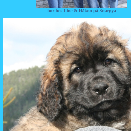
bor hos Line & Håkon på Snarøya