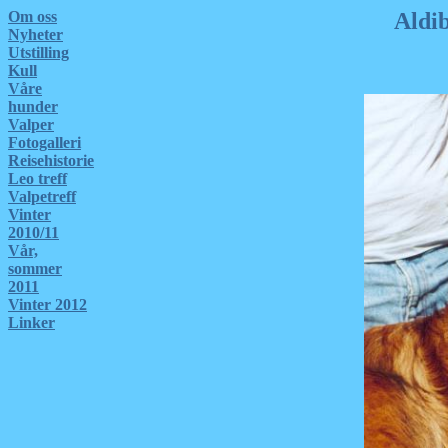
Om oss
Aldib
Nyheter
Utstilling
Kull
Våre
hunder
Valper
Fotogalleri
Reisehistorie
Leo treff
Valpetreff
Vinter
2010/11
Vår,
sommer
2011
Vinter 2012
Linker