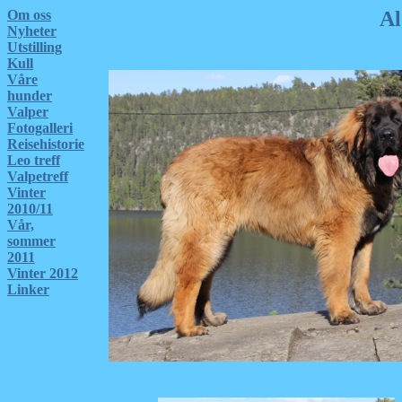
Om oss
Al
Nyheter
Utstilling
Kull
Våre
hunder
Valper
Fotogalleri
Reisehistorie
Leo treff
Valpetreff
Vinter
2010/11
Vår,
sommer
2011
Vinter 2012
Linker