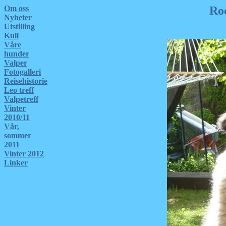
Om oss
Ro
Nyheter
Utstilling
Kull
Våre
hunder
Valper
Fotogalleri
Reisehistorie
Leo treff
Valpetreff
Vinter
2010/11
Vår,
sommer
2011
Vinter 2012
Linker