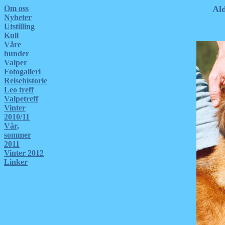
Om oss
Ald
Nyheter
Utstilling
Kull
Våre
hunder
Valper
Fotogalleri
Reisehistorie
Leo treff
Valpetreff
Vinter
2010/11
Vår,
sommer
2011
Vinter 2012
Linker