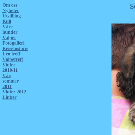
Om oss
S
Nyheter
Utstilling
Kull
Våre
hunder
Valper
Fotogalleri
Reisehistorie
Leo treff
Valpetreff
Vinter
2010/11
Vår,
sommer
2011
Vinter 2012
Linker