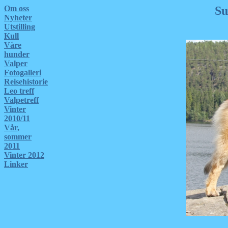
Om oss
Su
Nyheter
Utstilling
Kull
Våre
hunder
Valper
Fotogalleri
Reisehistorie
Leo treff
Valpetreff
Vinter
2010/11
Vår,
sommer
2011
Vinter 2012
Linker