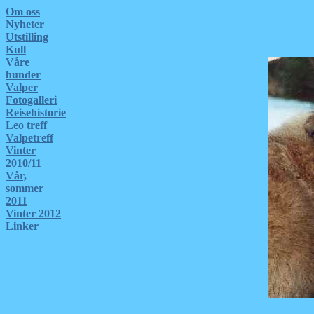
Om oss
Nyheter
Utstilling
Kull
Våre
hunder
Valper
Fotogalleri
Reisehistorie
Leo treff
Valpetreff
Vinter
2010/11
Vår,
sommer
2011
Vinter 2012
Linker