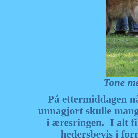
Tone m
På ettermiddagen n
unnagjort skulle mang
i æresringen. I alt 
hedersbevis i form