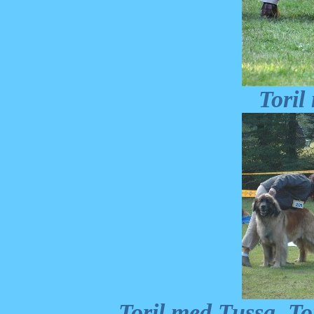
Toril
Toril med Tussa ,T