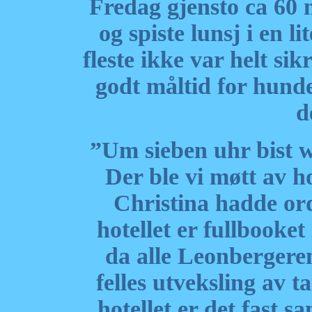
Fredag gjensto ca 60 m
og spiste lunsj i en
fleste ikke var helt si
godt måltid for hunde
d
”Um sieben uhr bist w
Der ble vi møtt av h
Christina hadde or
hotellet er fullbooket
da alle Leonbergeren
felles utveksling av t
hotellet er det fast s