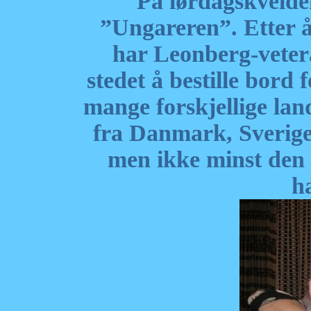
På lørdagskvelde
”Ungareren”. Etter 
har Leonberg-vetera
stedet å bestille bord 
mange forskjellige lan
fra Danmark, Sverige
men ikke minst den 
h