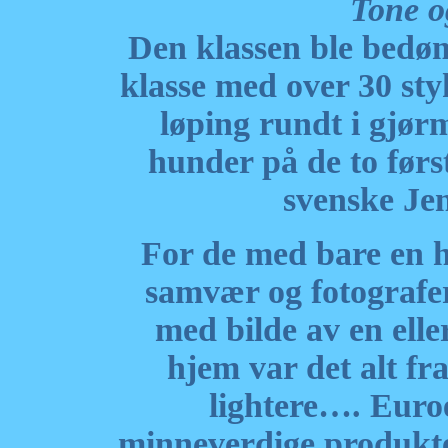
Tone og
Den klassen ble bedø
klasse med over 30 s
løping rundt i gjør
hunder på de to før
svenske Je
For de med bare en hu
samvær og fotografer
med bilde av en elle
hjem var det alt f
lightere…. Euroe
minneverdige produkte