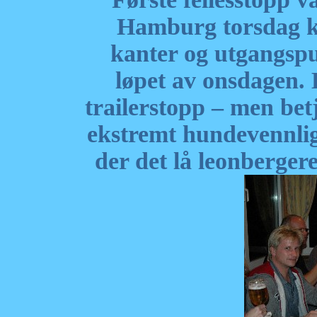
Hamburg torsdag kv
kanter og utgangspu
løpet av onsdagen. H
trailerstopp – men bet
ekstremt hundevennlige
der det lå leonbergere