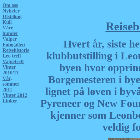
Om oss
Nyheter
Utstilling
Kull
Reise
Våre
hunder
Valper
Hvert år, siste h
Fotogalleri
Reisehistorie
klubbutstilling i Le
Leo treff
Valpetreff
byen hvor opprinne
Vinter
2010/11
Borgemesteren i bye
Vår,
sommer
lignet på løven i by
2011
Vinter 2012
Pyreneer og New Found
Linker
kjenner som Leonberg
veldig f