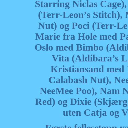
Starring Niclas Cage),
(Terr-Leon’s Stitch
Nut) og Poci (Terr-Le
Marie fra Hole med Pa
Oslo med Bimbo (Aldi
Vita (Aldibara’s 
Kristiansand med
Calabash Nut), Ne
NeeMee Poo), Nam N
Red) og Dixie (Skjær
uten Catja og V
Første fellesstopp v