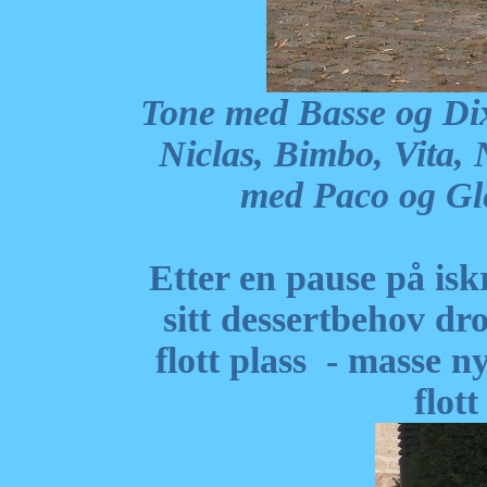
Tone med Basse og Di
Niclas, Bimbo, Vit
med Paco og Gle
Etter en pause på is
sitt dessertbehov dr
flott plass - masse n
flot