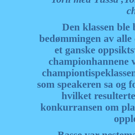
c
Den klassen ble
bedømmingen av alle 
et ganske oppsikts
championhannene var
championtispeklassen
som speakeren sa og fo
hvilket resultert
konkurransen om pla
oppl
Basse var nestema