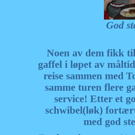
God st
Noen av dem fikk til
gaffel i løpet av målti
reise sammen med To
samme turen flere ga
service! Etter et 
schwibel(løk) fortært
med god ste