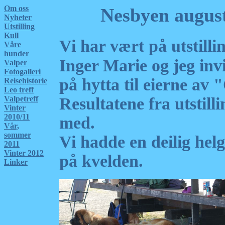
Om oss
Nesbyen august
Nyheter
Utstilling
Kull
Vi har vært på utstilli
Våre
hunder
Inger Marie og jeg invi
Valper
Fotogalleri
på hytta til eierne av 
Reisehistorie
Leo treff
Valpetreff
Resultatene fra utstill
Vinter
2010/11
med.
Vår,
sommer
Vi hadde en deilig helg
2011
Vinter 2012
på kvelden.
Linker