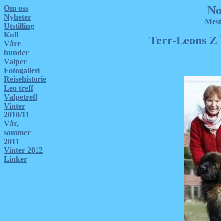
Om oss
No
Nyheter
Mest
Utstilling
Kull
Terr-Leons Z 
Våre
hunder
Valper
Fotogalleri
Reisehistorie
Leo treff
Valpetreff
Vinter
2010/11
Vår,
sommer
2011
Vinter 2012
Linker