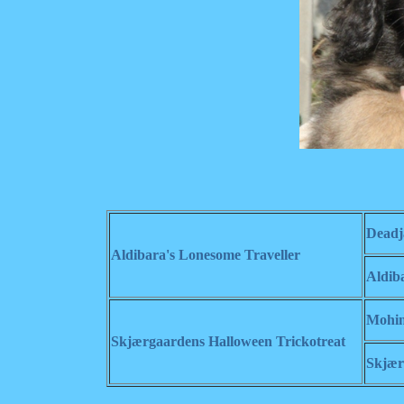
Deadj
Aldibara's Lonesome Traveller
Aldib
Mohini
Skjærgaardens Halloween Trickotreat
Skjær