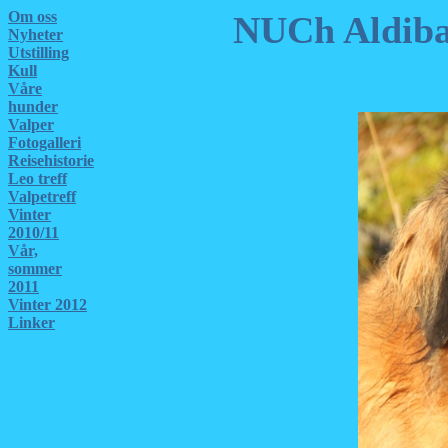
Om oss
NUCh Aldiba
Nyheter
Utstilling
Kull
Våre
hunder
Valper
Fotogalleri
Reisehistorie
Leo treff
Valpetreff
Vinter
2010/11
Vår,
sommer
2011
Vinter 2012
Linker