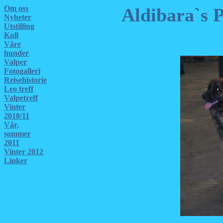
Om oss
Aldibara`s 
Nyheter
Utstilling
Kull
Våre
hunder
Valper
Fotogalleri
Reisehistorie
Leo treff
Valpetreff
Vinter
2010/11
Vår,
sommer
2011
Vinter 2012
Linker