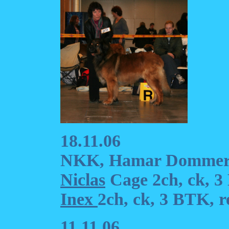
18.11.06
NKK, Hamar Dommere
Niclas
Cage 2ch, ck, 
Inex
2ch, ck, 3 BTK, r
11.11.06