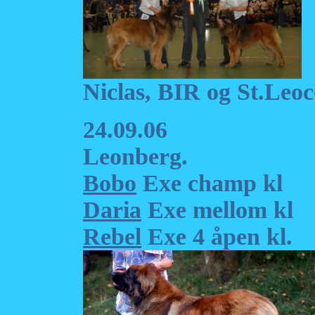
Niclas, BIR og St.Leo
24.09.06
Leonberg.
Bobo
Exe champ kl
Daria
Exe mellom kl
Rebel
Exe 4 åpen kl.