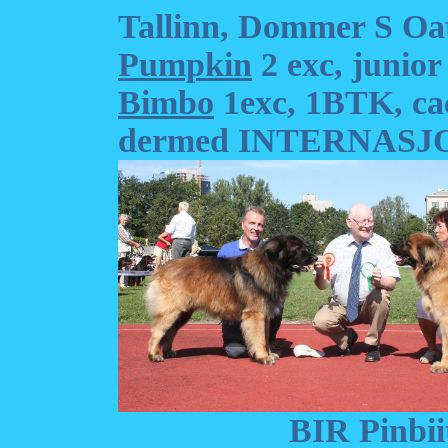
Tallinn, Dommer S Oa
Pumpkin
2 exc, junior
Bimbo
1exc, 1BTK, cac
dermed INTERNAS
BIR Pinbiittan I