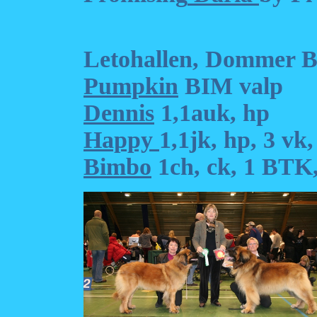
Letohallen, Dommer 
Pumpkin
BIM valp
Dennis
1,1auk, hp
Happy
1,1jk, hp, 3 vk,
Bimbo
1ch, ck, 1 BTK