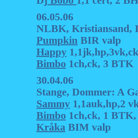
Dj
Bobo
1,1 cert, 2 B
06.05.06
NLBK, Kristiansand,
Pumpkin
BIR valp
Happy
1,1jk,hp,3vk,c
Bimbo
1ch,ck, 3 BTK
30.04.06
Stange, Dommer: A G
Sammy
1,1auk,hp,2 v
Bimbo
1ch,ck, 1 BTK
Kråka
BIM valp