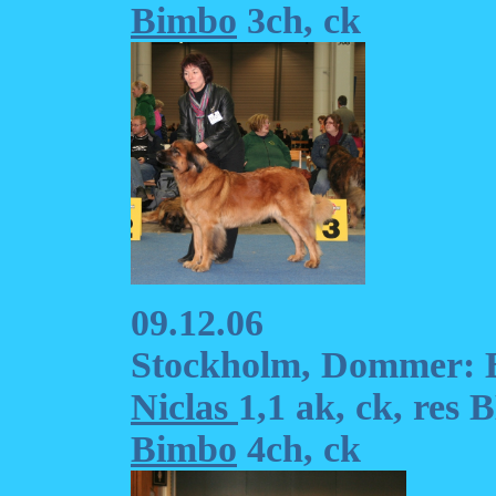
Bimbo
3ch, ck
09.12.06
Stockholm, Dommer: 
Niclas
1,1 ak, ck, res
Bimbo
4ch, ck