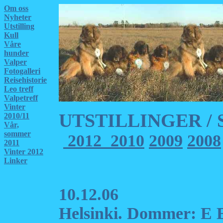
Om oss
Nyheter
Utstilling
Kull
Våre
hunder
Valper
Fotogalleri
Reisehistorie
Leo treff
Valpetreff
Vinter
UTSTILLINGER / 
2010/11
Vår,
sommer
2012
2010
2009
2008
2011
Vinter 2012
Linker
10.12.06
Helsinki. Dommer: E 