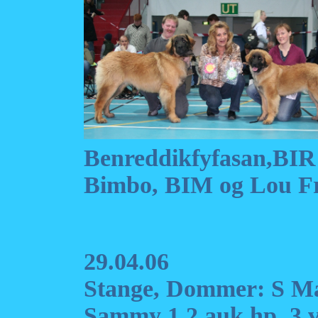
Benreddikfyfas
Bimbo, BIM og Lou Fr
29.04.06
Stange, Dommer: S Ma
Sammy
1,2 auk,hp, 3 