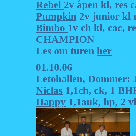
Rebel
2v åpen kl, res c
Pumpkin
2v junior kl r
Bimbo
1v ch kl, cac,
CHAMPION
Les om turen
her
01.10.06
Letohallen, Dommer: 
Niclas
1,1ch, ck, 1 BH
Happy
1,1auk, hp, 2 v