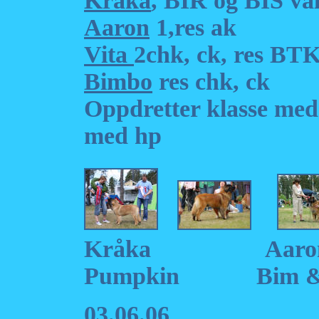
Kråka
, BIR og 
Aaron
1,res ak
Vita
2chk, ck, res BT
Bimbo
res chk, ck
Oppdretter klasse med
med hp
Kråka A
Pumpkin Bim & Bir
03.06.06