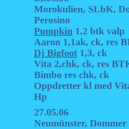
Morokulien, SLbK, D
Perosino
Pumpkin
1,2 btk valp
Aaron 1,1ak, ck, res 
Dj Bigfoot
1,3, ck
Vita 2,chk, ck, res BT
Bimbo res chk, ck
Oppdretter kl med Vit
Hp
27.05.06
Neumünster, Dommer