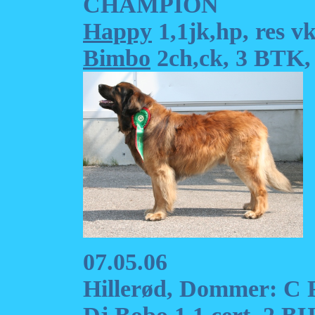
CHAMPION
Happy
1,1jk,hp, res v
Bimbo
2ch,ck, 3 BTK, 
07.05.06
Hillerød, Dommer: C