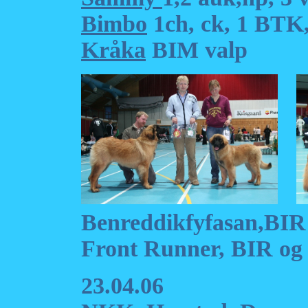
Bimbo
1ch, ck, 1 BTK
Kråka
BIM valp
Benreddikfyfasan,B
Front Runner, BIR o
23.04.06