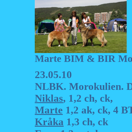
Marte BIM & BIR Mohi
23.05.10
NLBK. Morokulien.
Niklas
, 1,2 ch, ck,
Marte
1,2 ak, ck, 4 
Kråka
1,3 ch, ck