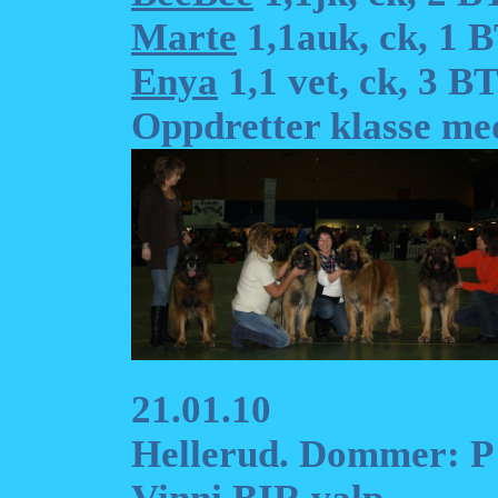
Marte
1,1auk, ck, 1 
Enya
1,1 vet, ck, 3 B
Oppdretter klasse me
21.01.10
Hellerud. Dommer: P