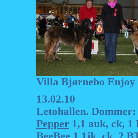
Villa Bjørnebo Enjo
13.02.10
Letohallen. Dommer:
Pepper
1,1 auk, ck, 1
BeeBee
1,1jk, ck, 2 