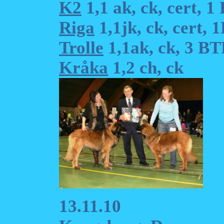
K2
1,1 ak, ck, cert, 
Riga
1,1jk, ck, cert,
Trolle
1,1ak, ck, 3 B
Kråka
1,2 ch, ck
13.11.10