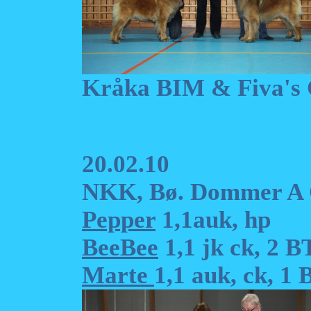
Kråka BIM & Fiva's 
20.02.10
NKK, Bø. Dommer A 
Pepper
1,1auk, hp
BeeBee
1,1 jk ck, 2 
Marte
1,1 auk, ck, 1