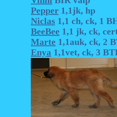
Vinni
BIR valp
Pepper
1,1jk, hp
Niclas
1,1 ch, ck, 1 
BeeBee
1,1 jk, ck, ce
Marte
1,1auk, ck, 2 
Enya
1,1vet, ck, 3 B