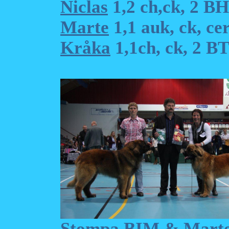
Niclas
1,2 ch,ck, 2 B
Marte
1,1 auk, ck, ce
Kråka
1,1ch, ck, 2 B
Stompa BIM & Mart