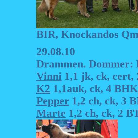
BIR, Knockandos Qm
29.08.10
Drammen. Dommer: P
Vinni
1,1 jk, ck, cert
K2
1,1auk, ck, 4 BHK
Pepper
1,2 ch, ck, 3
Marte
1,2 ch, ck, 2 