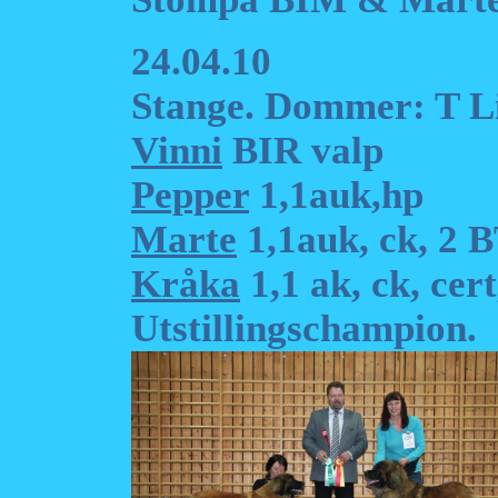
24.04.10
Stange. Dommer: T L
Vinni
BIR valp
Pepper
1,1auk,hp
Marte
1,1auk, ck, 2 
Kråka
1,1 ak, ck, ce
Utstillingschampion.