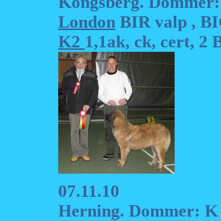
Kongsberg. Dommer:
London
BIR valp , BI
K2
1,1ak, ck, cert, 2
07.11.10
Herning. Dommer: K