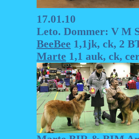
17.01.10
Leto. Dommer: V M S
BeeBee
1,1jk, ck, 2 
Marte
1,1 auk, ck, ce