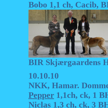
Bobo 1,1 ch, Cacib, 
BIR Skjærgaardens 
10.10.10
NKK, Hamar. Domme
Pepper
1,1ch, ck, 1 
Niclas
1,3 ch, ck, 3 