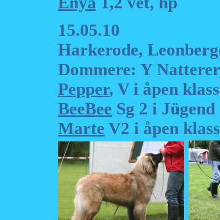
Enya
1,2 vet, hp
15.05.10
Harkerode, Leonberge
Dommere: Y Natterer
Pepper
, V i åpen klas
BeeBee
Sg 2 i Jügend 
Marte
V2 i åpen klas