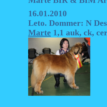
Marte BIR & BIM Ar
16.01.2010
Leto. Dommer: N Des
Marte
1,1 auk, ck, ce