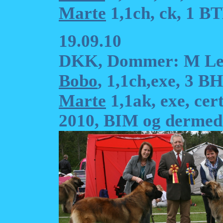
Marte
1,1ch, ck, 1 B
19.09.10
DKK, Dommer: M Le
Bobo
, 1,1ch,exe, 3 B
Marte
1,1ak, exe, ce
2010, BIM og dermed