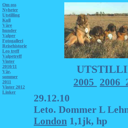
Om oss
Nyheter
Utstilling
Kull
Våre
hunder
Valper
Fotogalleri
Reisehistorie
Leo treff
Valpetreff
Vinter
UTSTILLI
2010/11
Vår,
sommer
2005
2006
2
2011
Vinter 2012
Linker
29.12.10
Leto. Dommer L Leh
London
1,1jk, hp